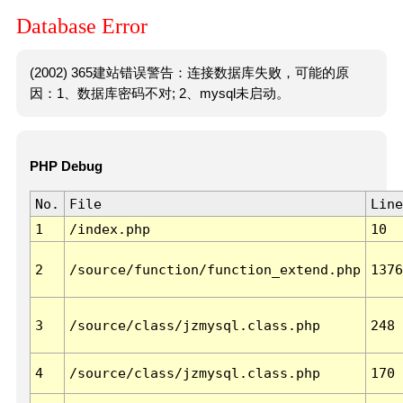
Database Error
(2002) 365建站错误警告：连接数据库失败，可能的原
因：1、数据库密码不对; 2、mysql未启动。
PHP Debug
No.
File
Line
1
/index.php
10
2
/source/function/function_extend.php
1376
3
/source/class/jzmysql.class.php
248
4
/source/class/jzmysql.class.php
170